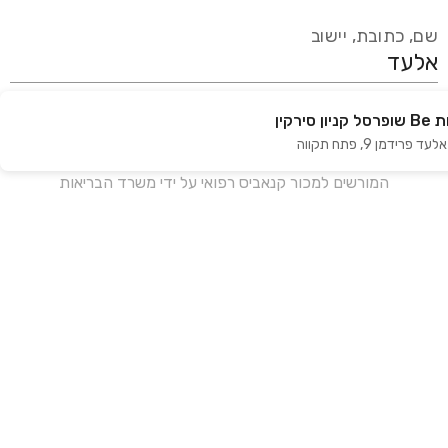
שם, כתובת, יישוב
סירקין
עידכון אחרון:
לפני 18 ימים
 אלעד פרידמן 9
,
פתח תקווה
אנחנו מעודכנים בזמן אמת מול עשרות בתי מרקחת ברחבי הארץ
המורשים למכור קנאביס רפואי על ידי משרד הבריאות