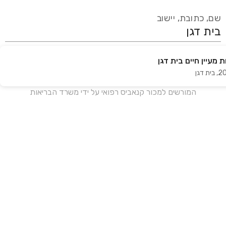
שם, כתובת, יישוב
מעיין חיים בית דגן
עידכון אחרון:
לפני 16 ימים
,
בית דגן
אנחנו מעודכנים בזמן אמת מול עשרות בתי מרקחת ברחבי הארץ
המורשים למכור קנאביס רפואי על ידי משרד הבריאות