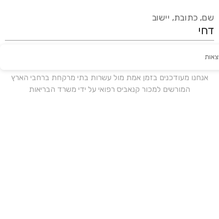
שם, כתובת, יישוב
צאות
עידכון אחרון:
לפני 19 ימים
אנחנו מעודכנים בזמן אמת מול עשרות בתי מרקחת ברחבי הארץ
המורשים למכור קנאביס רפואי על ידי משרד הבריאות