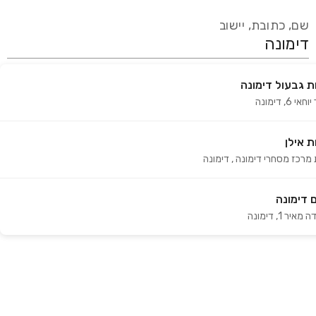
שם, כתובת, יישוב
 גבעול דימונה
עידכון אחרון:
לפני 16 ימים
וחאי 6
,
דימונה
אנחנו מעודכנים בזמן אמת מול עשרות בתי מרקחת ברחבי הארץ
המורשים למכור קנאביס רפואי על ידי משרד הבריאות
 אילן
ת מרכז מסחרי דימונה
,
דימונה
 דימונה
ה מאיר 1
,
דימונה