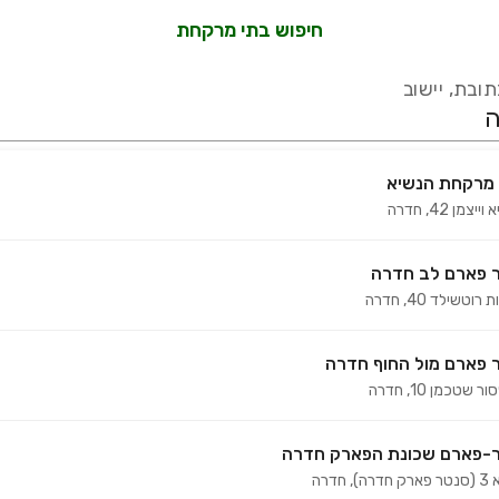
חיפוש בתי מרקחת
ובת, יישוב
 מרקחת הנשיא
וייצמן 42
,
חדרה
עידכון אחרון:
לפני 16 ימים
אמת מול עשרות בתי מרקחת ברחבי הארץ המורשים למכור קנאביס רפואי 
 פארם לב חדרה
 רוטשילד 40
,
חדרה
 פארם מול החוף חדרה
ור שטכמן 10
,
חדרה
ר-פארם שכונת הפארק חדרה
 חדרה)
,
חדרה