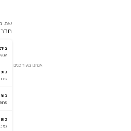
שם, כת
בית
הנשיא 
אנחנו מעודכנים בזמן 
סופר
שדרות
סופר
פרופס
סופ
גמלא 3 (סנטר פארק