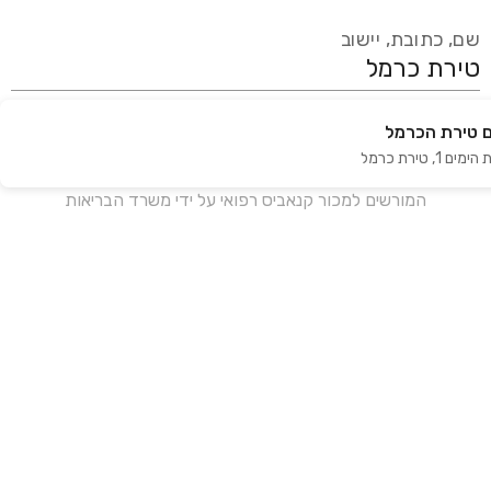
שם, כתובת, יישוב
 טירת הכרמל
עידכון אחרון:
לפני 17 ימים
ימים 1
,
טירת כרמל
אנחנו מעודכנים בזמן אמת מול עשרות בתי מרקחת ברחבי הארץ
המורשים למכור קנאביס רפואי על ידי משרד הבריאות