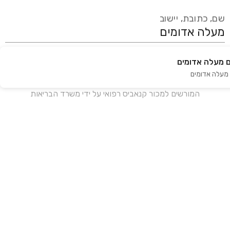
שם, כתובת, יישוב
 מעלה אדומים
עידכון אחרון:
לפני 16 ימים
מעלה אדומים
אנחנו מעודכנים בזמן אמת מול עשרות בתי מרקחת ברחבי הארץ
המורשים למכור קנאביס רפואי על ידי משרד הבריאות