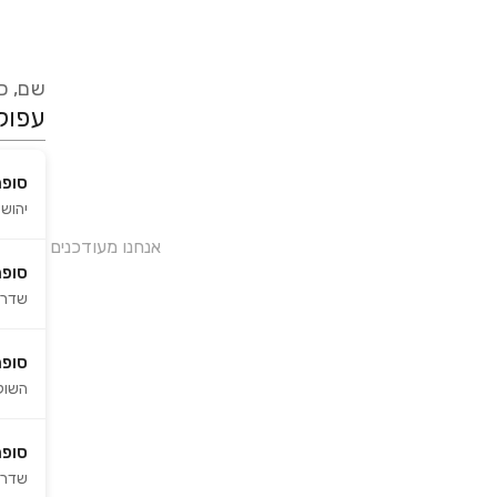
שם, כת
סופר
יהושע 
אנחנו מעודכנים בזמן 
סופר
שדרות
סופר
השוק 3
סופר
שדרות