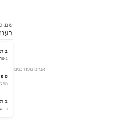
שם, כת
בית 
גאולה
אנחנו מעודכנים בזמן 
סופר
המלא
בית 
בר אילן