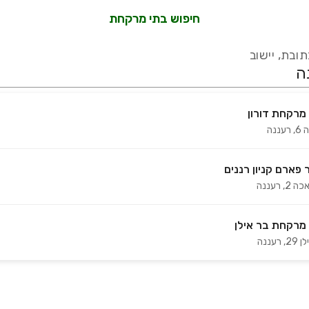
חיפוש בתי מרקחת
ובת, יישוב
מרקחת דורון
 6
,
רעננה
עידכון אחרון:
לפני 18 ימים
אמת מול עשרות בתי מרקחת ברחבי הארץ המורשים למכור קנאביס רפואי 
 פארם קניון רננים
כה 2
,
רעננה
מרקחת בר אילן
 29
,
רעננה