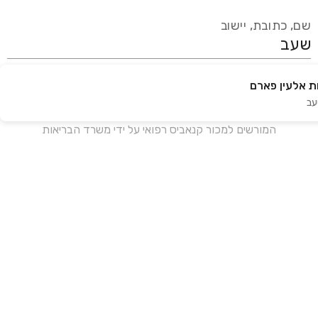
שם, כתובת, יישוב
 אלעין פארם
עידכון אחרון:
לפני 18 ימים
ב
אנחנו מעודכנים בזמן אמת מול עשרות בתי מרקחת ברחבי הארץ
המורשים למכור קנאביס רפואי על ידי משרד הבריאות