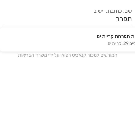
שם, כתובת, יישוב
 תפרחת קריית ים
עידכון אחרון:
לפני 17 ימים
ם 29
,
קריית ים
אנחנו מעודכנים בזמן אמת מול עשרות בתי מרקחת ברחבי הארץ
המורשים למכור קנאביס רפואי על ידי משרד הבריאות