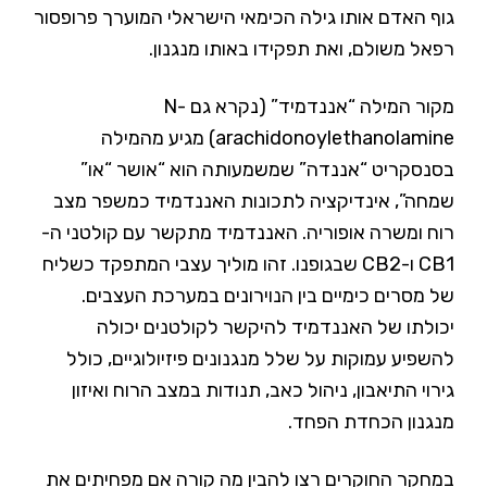
גוף האדם אותו גילה הכימאי הישראלי המוערך פרופסור
רפאל משולם, ואת תפקידו באותו מנגנון.
מקור המילה “אננדמיד” (נקרא גם N-
arachidonoylethanolamine) מגיע מהמילה
בסנסקריט “אננדה” שמשמעותה הוא “אושר “או”
שמחה”, אינדיקציה לתכונות האננדמיד כמשפר מצב
רוח ומשרה אופוריה. האננדמיד מתקשר עם קולטני ה-
CB1 ו-CB2 שבגופנו. זהו מוליך עצבי המתפקד כשליח
של מסרים כימיים בין הנוירונים במערכת העצבים.
יכולתו של האננדמיד להיקשר לקולטנים יכולה
להשפיע עמוקות על שלל מנגנונים פיזיולוגיים, כולל
גירוי התיאבון, ניהול כאב, תנודות במצב הרוח ואיזון
מנגנון הכחדת הפחד.
במחקר החוקרים רצו להבין מה קורה אם מפחיתים את