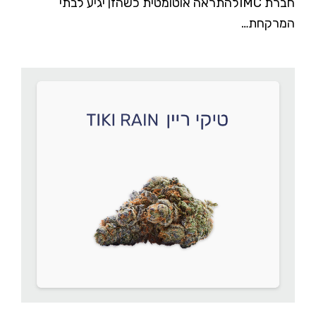
חברת IMCלהתראה אוטומטית כשהזן יגיע לבתי
המרקחת…