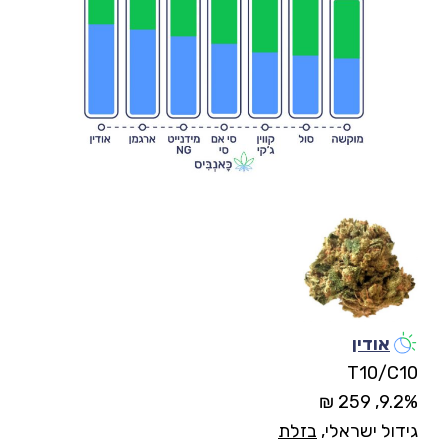
אודין
T10/C10
9.2%, 259 ₪
גידול ישראלי,
בזלת