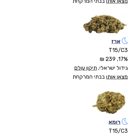
מצאו אותו
בבתי המרקחת
ארז
T15/C3
17%, 239 ₪
גידול ישראלי,
תיקון עולם
מצאו אותו
בבתי המרקחת
רומא
T15/C3