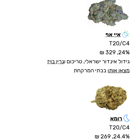
איי אף
T20/C4
24%, 329 ₪
גידול אינדור ישראלי
, טריכום ו
גרין בויז
מצאו אותו
בבתי המרקחת
רומא
T20/C4
24.4%, 269 ₪