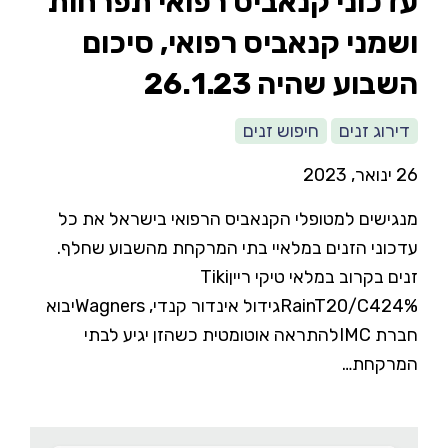
עדכוני קנאביס רפואי תפרחות
ושמני קנאביס רפואי, סיכום
השבוע שהיה 26.1.23
דירוג זנים
חיפוש זנים
26 ינואר, 2023
מנגישים למטופלי הקנאביס הרפואי בישראל את כל
עדכוני הזנים במלאיי בתי המרקחת מהשבוע שחלף.
זנים בקרוב במלאי טיקי רייןTiki
RainT20/C424%גידול אינדור קנדי, Wagnersיבוא
חברת IMCלהתראה אוטומטית כשהזן יגיע לבתי
המרקחת…