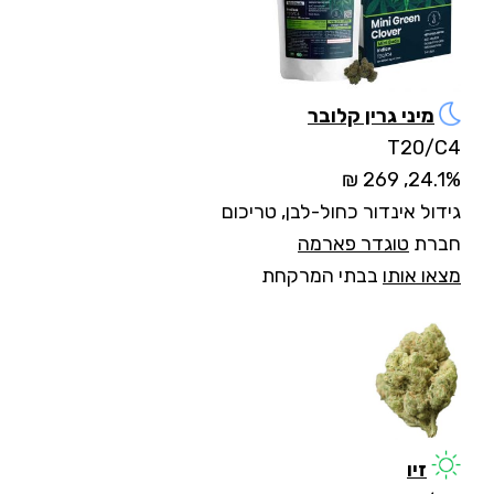
מיני גרין קלובר
T20/C4
24.1%, 269 ₪
גידול
אינדור כחול-לבן, טריכום
חברת
טוגדר פארמה
מצאו אותו
בבתי המרקחת
זיו