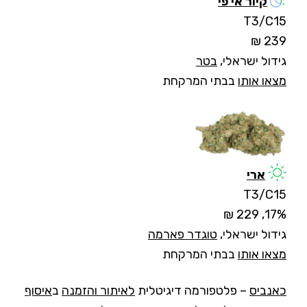
קיור אי פי
T3/C15
239 ₪
גידול ישראלי,
בטר
מצאו אותו
בבתי המרקחת
ארי
T3/C15
17%, 229 ₪
גידול ישראלי,
טוגדר פארמה
מצאו אותו
בבתי המרקחת
כאנביס
– פלטפורמה דיגיטלית
לאיתור והזמנה
ב
איסוף