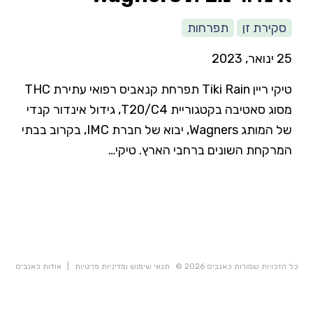
סקירת זן
תפרחות
25 ינואר, 2023
טיקי ריין Tiki Rain תפרחת קנאביס רפואי עתירת THC
מסוג סאטיבה בקטגוריית T20/C4, גידול אינדור קנדי
של המותג Wagners, יבוא של חברת IMC, בקרוב בבתי
המרקחת השונים ברחבי הארץ. טיקי…
כל הזכויות שמורות כאנביס 2026 ©
תנאי שימוש ומדיניות פרטיות
|
אודות כאנביס