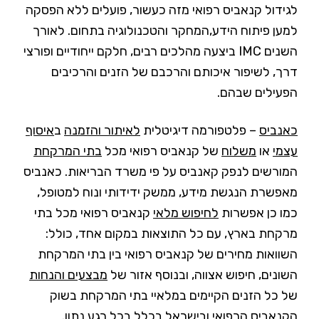
לגידול קנאביס רפואי מזה כעשור, פועלים ללא הפסקה
למען פיתוח הידע,המחקר והטכנולוגיה בתחום. לאורך
השנים IMC ביצעה מהלכים רבים, חלקם ייחודיים ופורצי
דרך, לשיפור איכותם והרכבם של הזנים והרכיבים
הפעילים שבהם.
כאנביס
– פלטפורמה דיגיטלית
לאיתור והזמנה
ב
איסוף
עצמי
או
משלוח
של קנאביס רפואי מכל
בתי המרקחת
המורשים לנפק קאנביס על פי משרד הבריאות. כאנביס
מאפשרת הנגשת מידע, ממשק ידידותי ונוח למטופל,
כמו כן אפשרות
לחיפוש מלאי
קנאביס רפואי מכל בתי
מרקחת בארץ, עם כל התוצאות במקום אחד, כולל:
השוואות מחירים של קנאביס רפואי בין בתי המרקחת
השונים, חיפוש אצווה, ובנוסף אזור של
מבצעים והנחות
של כל הזנים הקיימים במלאיי בתי המרקחת בשוק
הקנאביס הרפואי ובישראל בכלל בכל רגע נתון.