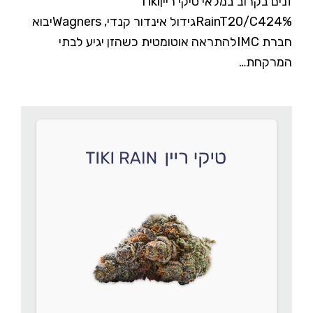
זנים בקרוב במלאי טיקי רייןTiki
RainT20/C424%גידול אינדור קנדי, Wagnersיבוא
חברת IMCלהתראה אוטומטית כשהזן יגיע לבתי
המרקחת…