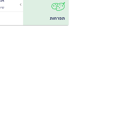
או
שיח
תפרחות