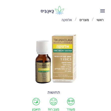
כָּאנְבִּיס
/
/
ראשי
מוצרים
אלסקה
תחושות
מעורר
מצב רוח
תיאבון