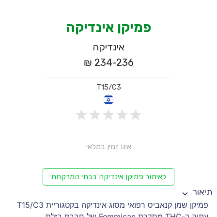
פמיקן אינדיקה
אינדיקה
234-236 ₪
T15/C3
אינו זמין במלאי
לאיתור פמיקן אינדיקה בבתי המרקחת
תיאור
פמיקן שמן קנאביס רפואי מסוג אינדיקה בקטגוריית T15/C3
עתיר ב-THC מסדרת Femmican של חברת בזלת