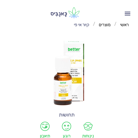
כָּאנְבִּיס
/
/
ראשי
מוצרים
קיור אי פי
תחושות
נינוחות
רוגע
תיאבון