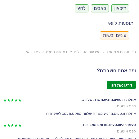
דיכאון
כאבים
לחץ
תופעות לוואי
עיניים יבשות
מבוסס מידע מהמגדל והצבעות מטופלים. אינו מהווה תחליף ליעוץ רפואי
ומה אתם חשבתם?
דרגו את הזן
אחלה זן,טעים,מרגיע,משרה שלווה,...
לפני 3 שנים
אחלה זן,טעים,מרגיע,משרה שלווה,מפקס,תענוג לשינההה
טעמתי היום,טעים,,מרומם מצב רוח...
לפני 4 שנים
טעמתי היום,טעים,,מרומם מצב רוח קיצר זן מומלץ לחלוטין, הכי טוב שעישנתי