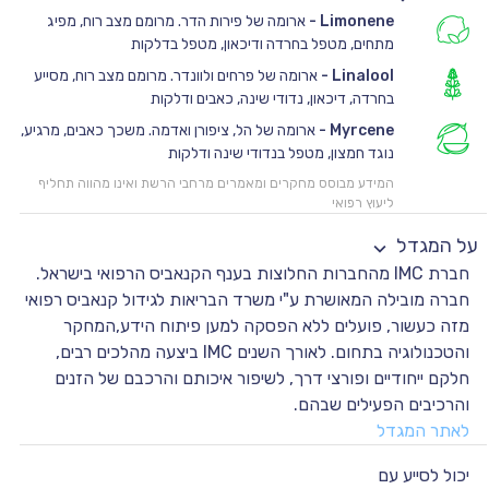
Limonene
-
ארומה של פירות הדר. מרומם מצב רוח, מפיג
מתחים, מטפל בחרדה ודיכאון, מטפל בדלקות
Linalool
-
ארומה של פרחים ולוונדר. מרומם מצב רוח, מסייע
בחרדה, דיכאון, נדודי שינה, כאבים ודלקות
Myrcene
-
ארומה של הל, ציפורן ואדמה. משכך כאבים, מרגיע,
נוגד חמצון, מטפל בנדודי שינה ודלקות
המידע מבוסס מחקרים ומאמרים מרחבי הרשת ואינו מהווה תחליף
ליעוץ רפואי
על המגדל
חברת IMC מהחברות החלוצות בענף הקנאביס הרפואי בישראל.
חברה מובילה המאושרת ע"י משרד הבריאות לגידול קנאביס רפואי
מזה כעשור, פועלים ללא הפסקה למען פיתוח הידע,המחקר
והטכנולוגיה בתחום. לאורך השנים IMC ביצעה מהלכים רבים,
חלקם ייחודיים ופורצי דרך, לשיפור איכותם והרכבם של הזנים
והרכיבים הפעילים שבהם.
לאתר המגדל
יכול לסייע עם