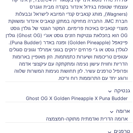
עוצמתי שטופח בגידול אינדור בקנדה מבית ווגנרס
(Wagners), מותג קנאביס קנדי המיובא לישראל ובבעלות
חברת IMC. החברה מחזיקה במתקן קנאביס אינדור ומשווקת
מוצרי קנאביס באיכות פרימיום. המקור הגנטי של גולדן גוסט
OG הוא בהכלאת גנטיקות הזנים גוסט אוג'י (Ghost OG) גולדן
פיינאפל (Golden Pineapple) ופונה באדר (Puna Budder).
לגולדן גוסט או ג'י פרחים ירוקים בגווני אמרלד וגוונים סגולים
עטופים טריכומות ושיערות כתמתמות. הזן מאופיין בארומות
הדריות וחווית עישון נעימה ומתקתקה עם עיקצוצי אדמה
ופרופיל טרפנים עשיר. לזן תחושות נעימות המשרות שלווה
ורוגע יחד עם התרוממות רוח וריכוז.
גנטיקה
Ghost OG X Golden Pineapple X Puna Budder
ארומה
ארומה הדרית ואדמתית מתוקה-חמצמצה
טרפנים