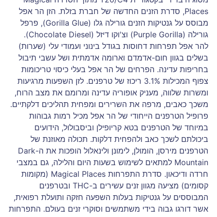
Places, סדרת הזנים החדשה של חברת בזלת. הזן הר אפל
מבוסס על גנטיקות הזנים גורילה גלו (Gorilla Glue), פרפל
גורילה (Purple Gorilla) וצ'וקו דיזל (Chocolate Diesel).
להר אפל תפרחות דחוסות בגודל בינוני ועמודי עלי (שערות)
בשלים בגוון חום-אדמדם וארומה אדמתית ושל עשבי תיבול
בחריפות עדינה. הפרחים של הר אפל בעלי כיסוי טריכומות
צפוף המכילות 3.1% ריכוז של טרפנים. לזן השפעות מרגיעות
ומשרות שלווה, מעניק אופוריה עדינה ומרומם את מצב הרוח,
משכך כאבים, מרפה את השרירים ומפחית תהליכים דלקתיים.
פרופיל הטרפנים הייחודי של הר אפל מכיל רמות גבוהות
במיוחד של הטרפנים בטא קריופילן וביסבולול, הידועים
ביכולתם לשכך כאב ולהפחית דלקות. תכולה מאוזנת של
הטרפנים מירסן, הומולן, לימונן ולינאלול הופכות את ה-Dark
Mountain למתאים לשימוש בשעות היום והלילה, גם במצבי
חרדה ודיכאון. סדרת התפרחות Magical Places (מקומות
קסומים) מציעה מגוון זנים עשירים ב-THC ובטרפנים
המבוססים על גנטיקות בעלות השפעה חזקה ותועלת רפואית,
אשר דורגו גבוה בידי משתמשים וסוקרי זנים בעולם. התפרחות