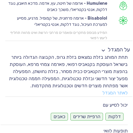
Humulene
-
ארומה של חיטה, עץ, אדמה. מדכא תיאבון, נוגד
דלקות, אנטי בקטריאלי, משכך כאבים
Bisabolol
-
ארומה פרחונית, של קמומיל. מרגיע, מסייע
למערכת העיכול, נוגד דלקות, אנטי בקטריאלי
המידע מבוסס מחקרים ומאמרים מרחבי הרשת ואינו מהווה תחליף
ליעוץ רפואי
על המגדל
תחת המותג בזלת נמצאים בזלת גרופ, הקבוצה הגדולה ביותר
בישראל העוסקת בקנאביס רפואי, פארמה צמחי מרפא, העוסקת
בהפצת מוצרי הקנאביס כבית מסחר, בזלת נחושתן, המפעילה
מפעל יצור חדשני ובזלת טכנולוגיות, המפעילה חממה טכנולוגית
אשר מפתחת מוצרים חדשים וטכנולוגיות מתקדמות.
לאתר המגדל
יכול לסייע עם
דלקות
הרפיית שרירים
כאבים
תופעות לוואי