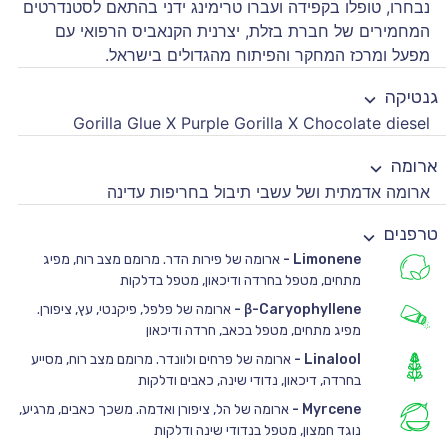
נבחרו, טופלו בקפידה ועברו טרימינג ידני בהתאם לסטנדרטים
המחמירים של חברת בזלת, יצרנית הקנאביס הרפואי עם
מפעל ומרכז המחקר והפיתוח מהגדולים בישראל.
גנטיקה
Gorilla Glue X Purple Gorilla X Chocolate diesel
ארומה
ארומה אדמתית ושל עשבי תיבול בחריפות עדינה
טרפנים
Limonene
-
ארומה של פירות הדר. מרומם מצב רוח, מפיג
מתחים, מטפל בחרדה ודיכאון, מטפל בדלקות
β-Caryophyllene
-
ארומה של פלפל, פיקנטי, עץ, ציפורן.
מפיג מתחים, מטפל בכאב, חרדה ודיכאון
Linalool
-
ארומה של פרחים ולוונדר. מרומם מצב רוח, מסייע
בחרדה, דיכאון, נדודי שינה, כאבים ודלקות
Myrcene
-
ארומה של הל, ציפורן ואדמה. משכך כאבים, מרגיע,
נוגד חמצון, מטפל בנדודי שינה ודלקות