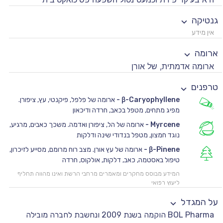
גנטיקה
אין מידע
ארומה
ארומה אדמתית, של אורן
טרפנים
β-Caryophyllene
-
ארומה של פלפל, פיקנטי, עץ, ציפורן.
מפיג מתחים, מטפל בכאב, חרדה ודיכאון
Myrcene
-
ארומה של הל, ציפורן ואדמה. משכך כאבים, מרגיע,
נוגד חמצון, מטפל בנדודי שינה ודלקות
β-Pinene
-
ארומה של עץ אורן. מצב רוח מרומם, מסייע לזיכרון,
טיפול באסטמה, כאב, דלקות, אולקוס, חרדה
המידע מבוסס מחקרים ומאמרים מרחבי הרשת ואינו מהווה תחליף
ליעוץ רפואי
על המגדל
BOL Pharma הוקמה בשנת 2009 ונחשבת לחברה מובילה