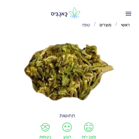
כָּאנְבִּיס
/
/
ראשי
מוצרים
טופז
תחושות
מצב רוח
רוגע
נינוחות