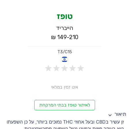
טופז
הייבריד
149-210 ₪
T3/C15
אינו זמין במלאי
לאיתור טופז בבתי המרקחת
תיאור
זן עשיר בCBD ובעל אחוזי THC נמוכים ביותר, על כן השפעתו
היא בעיקר פיזית וכמעט נטול השפעה פסיכואקטיבית