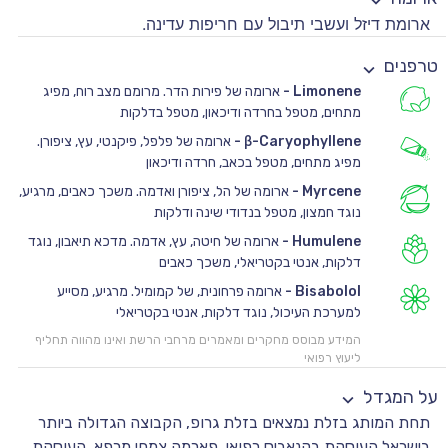
ארומת דיזל ועשבי תיבול עם חריפות עדינה.
טרפנים
Limonene
-
ארומה של פירות הדר. מרומם מצב רוח, מפיג
מתחים, מטפל בחרדה ודיכאון, מטפל בדלקות
β-Caryophyllene
-
ארומה של פלפל, פיקנטי, עץ, ציפורן.
מפיג מתחים, מטפל בכאב, חרדה ודיכאון
Myrcene
-
ארומה של הל, ציפורן ואדמה. משכך כאבים, מרגיע,
נוגד חמצון, מטפל בנדודי שינה ודלקות
Humulene
-
ארומה של חיטה, עץ, אדמה. מדכא תיאבון, נוגד
דלקות, אנטי בקטריאלי, משכך כאבים
Bisabolol
-
ארומה פרחונית, של קמומיל. מרגיע, מסייע
למערכת העיכול, נוגד דלקות, אנטי בקטריאלי
המידע מבוסס מחקרים ומאמרים מרחבי הרשת ואינו מהווה תחליף
ליעוץ רפואי
על המגדל
תחת המותג בזלת נמצאים בזלת גרופ, הקבוצה הגדולה ביותר
בישראל העוסקת בקנאביס רפואי, פארמה צמחי מרפא, העוסקת