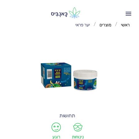
כָּאנְבִּיס
/
/
ראשי
מוצרים
יער פראי
תחושות
נינוחות
רוגע