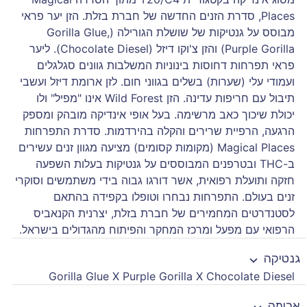
Places, סדרת הזנים החדשה של חברת בזלת. הזן יער פראי
מבוסס על גנטיקות של שושלת הגורילה (Gorilla Glue,
Purple Gorilla) והזן צ'וקו דיזל (Chocolate Diesel). ליער
פראי תפרחות דחוסות בינוניות המשלבות גוונים סגלגלים
ועמודי עלי (שערות) בשלים בגווני חום. לזן ארומת דיזל ועשבי
תיבול עם חריפות עדינה. הזן Wild Forest אינו "מפיל" ולו
יכולת שיכוך כאב מרשימה. בעל אופי אינדיקה מובהק ומספק
הרגעה, הרפיית שרירים והקלה בהירדמות. סדרת התפרחות
Magical Places (מקומות קסומים) מציעה מגוון זנים עשירים
ב-THC ובטרפנים המבוססים על גנטיקות בעלות השפעה
חזקה ותועלת רפואית, אשר דורגו גבוה בידי משתמשים וסוקרי
זנים בעולם. התפרחות נבחרו וטופלו בקפידה בהתאם
לסטנדרטים המחמירים של חברת בזלת, יצרנית הקנאביס
הרפואי עם מפעל ומרכז המחקר והפיתוח מהגדולים בישראל.
גנטיקה
Gorilla Glue X Purple Gorilla X Chocolate Diesel
ארומה