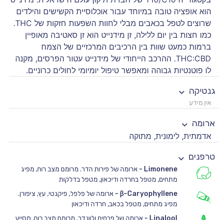
הוא אופציה טובה במיוחד עבור אוכלוסיית הקשישים והילדים
שרוצים לטפל בכאבים מבלי לחוות השפעות חזקות של THC.
כמו חצות בין יום ללילה, זן מידנייט הוא זן סאטיבה מאופיין
ברמות כמעט שוות בין הרכיבים המרכזיים של הצמח
THC:CBD. ההרכב הייחודי של מידנייט עטור הפרסים, מקנה
לו פוטנטיות גבוהה ומאפשר טיפול יומיומי לחולים כרוניים.
גנטיקה
אין מידע
ארומה
אדמתית, לימונית, מתוקה
טרפנים
Limonene
-
ארומה של פירות הדר. מרומם מצב רוח, מפיג
מתחים, מטפל בחרדה ודיכאון, מטפל בדלקות
β-Caryophyllene
-
ארומה של פלפל, פיקנטי, עץ, ציפורן.
מפיג מתחים, מטפל בכאב, חרדה ודיכאון
Linalool
-
ארומה של פרחים ולוונדר. מרומם מצב רוח, מסייע