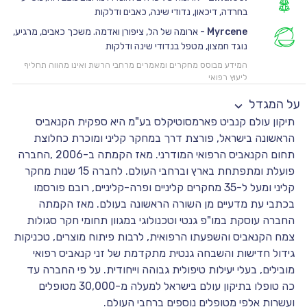
בחרדה, דיכאון, נדודי שינה, כאבים ודלקות
Myrcene
-
ארומה של הל, ציפורן ואדמה. משכך כאבים, מרגיע,
נוגד חמצון, מטפל בנדודי שינה ודלקות
המידע מבוסס מחקרים ומאמרים מרחבי הרשת ואינו מהווה תחליף
ליעוץ רפואי
על המגדל
תיקון עולם קנביט פארמסוטיקלס בע"מ היא ספקית הקנאביס
הראשונה בישראל, פורצת דרך במחקר קליני ומוכרת כחלוצת
תחום הקנאביס הרפואי המודרני. מאז הקמתה ב-2006 ,החברה
פועלת ומתפתחת בארץ וברחבי העולם. לחברה 15 שנות מחקר
קליני ומעל ל-35 מחקרים קליניים ופרה-קליניים, רובם פורסמו
בכתבי עת מדעיים מן השורה הראשונה בעולם. מאז הקמתה
החברה עוסקת במו"פ גנטי וטכנולוגי במגוון תחומי חקר סגולות
צמח הקנאביס והשפעתו הרפואית, לרבות פיתוח מוצרים, טכניקות
גידול חדישות והשבחה גנטית מתקדמת של זני קנאביס רפואי
מובילים, בעלי יעילות טיפולית גבוהה וייחודית. על פי החברה עד
כה טופלו בתיקון עולם בישראל למעלה מ-30,000 מטופלים
ועשרות אלפי מטופלים נוספים ברחבי העולם.