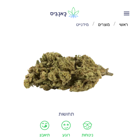
כָּאנְבִּיס
/
/
ראשי
מוצרים
מידנייט
תחושות
נינוחות
רוגע
תיאבון