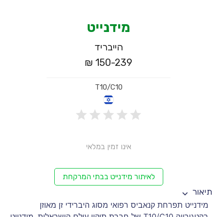
מידנייט
הייבריד
150-239 ₪
T10/C10
אינו זמין במלאי
לאיתור מידנייט בבתי המרקחת
תיאור
מידנייט תפרחת קנאביס רפואי מסוג היברידי זן מאוזן
בקטגורייה T10/C10 של חברת תיקון עולם הישראלית. מידנייט