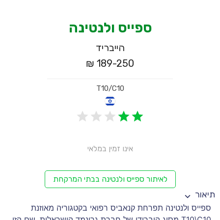
ספייס ולנטינה
הייבריד
189-250 ₪
T10/C10
אינו זמין במלאי
לאיתור ספייס ולנטינה בבתי המרקחת
תיאור
ספייס ולנטינה תפרחת קנאביס רפואי בקטגוריה מאוזנת
T10\C10 מסוג היברידי של חברת גרינמד הישראלית. שם הזן