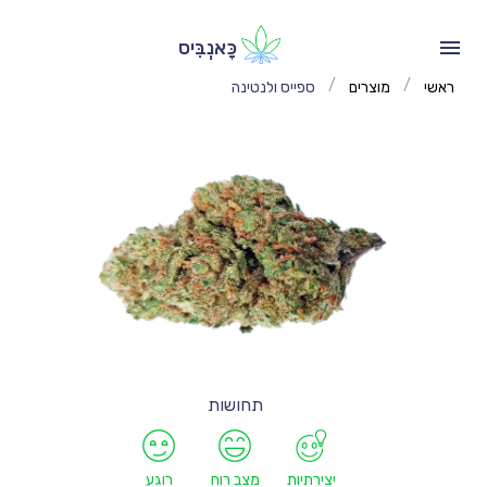
כָּאנְבִּיס
/
/
ראשי
מוצרים
ספייס ולנטינה
תחושות
יצירתיות
מצב רוח
רוגע