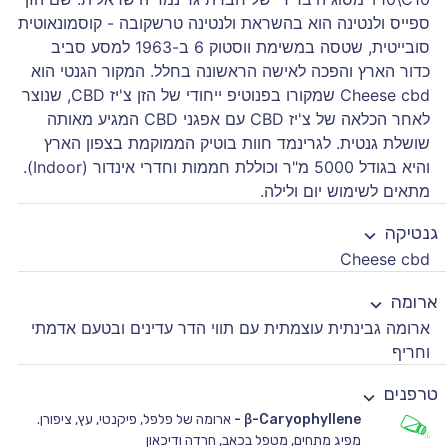
ספייס ולנטינה הוא בהשראת ולנטינה טרשקובה - קוסמונאוטית
סובייטית, שטסה במשימת ווסטוק 6 ב-1963 למסע סביב
כדור הארץ והפכה לאישה הראשונה בחלל. המקור הגנטי הוא
Cheese cbd שמקורו בפנוטיפ ייחודי של הזן צ'יז CBD, שנוצר
לאחר הכלאה של צ'יז CBD עם אפגני CBD המגיע מאותה
שושלת גנטית. לגרינמד חוות בוטיק הממוקמת בצפון הארץ
והיא בגודל 5000 מ"ר וכוללת חממות וחדרי אינדור (Indoor).
מתאים לשימוש יום ולילה.
גנטיקה
Cheese cbd
ארומה
ארומה גבינתית עוצמתית עם תווי הדר עדינים ובטעם אדמתי
וחריף
טרפנים
β-Caryophyllene
-
ארומה של פלפל, פיקנטי, עץ, ציפורן.
מפיג מתחים, מטפל בכאב, חרדה ודיכאון