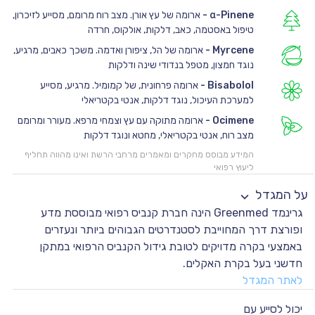
α-Pinene
-
ארומה של עץ אורן. מצב רוח מרומם, מסייע לזיכרון,
טיפול באסטמה, כאב, דלקות, אולקוס, חרדה
Myrcene
-
ארומה של הל, ציפורן ואדמה. משכך כאבים, מרגיע,
נוגד חמצון, מטפל בנדודי שינה ודלקות
Bisabolol
-
ארומה פרחונית, של קמומיל. מרגיע, מסייע
למערכת העיכול, נוגד דלקות, אנטי בקטריאלי
Ocimene
-
ארומה מתוקה עם עץ וצמחי מרפא. מעורר ומרומם
מצב רוח, אנטי בקטריאלי, מחטא ונוגד דלקות
המידע מבוסס מחקרים ומאמרים מרחבי הרשת ואינו מהווה תחליף
ליעוץ רפואי
על המגדל
גרינמד Greenmed הינה חברת קנביס רפואי מבוססת מדע
ופורצת דרך המחוייבת לסטנדרטים הגבוהים ביותר ונעזרים
באמצעי בקרה מדויקים לטובת גידול הקנביס הרפואי במתקן
חדשני בעל בקרת האקלים.
לאתר המגדל
יכול לסייע עם