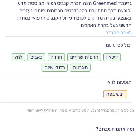
גרינמד Greenmed הינה חברת קנביס רפואי מבוססת מדע
ופורצת דרך המחוייבת לסטנדרטים הגבוהים ביותר ונעזרים
באמצעי בקרה מדויקים לטובת גידול הקנביס הרפואי במתקן
חדשני בעל בקרת האקלים.
לאתר המגדל
יכול לסייע עם
דיכאון
הרפיית שרירים
חרדה
כאבים
לחץ
מיגרנות
נדודי שינה
תופעות לוואי
יובש בפה
מבוסס מידע מהמגדל והצבעות מטופלים. אינו מהווה תחליף ליעוץ רפואי
ומה אתם חשבתם?