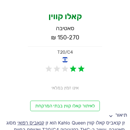
קאלו קווין
סאטיבה
150-270 ₪
T20/C4
אינו זמין במלאי
לאיתור קאלו קווין בבתי המרקחת
תיאור
זן קנאביס קאלו קווין Kahlo Queen הוא זן
קנאביס רפואי
מסוג
סאטיבה
, עשיר ב-
THC
בקטגוריה
T20/C4
שטופח בחוות