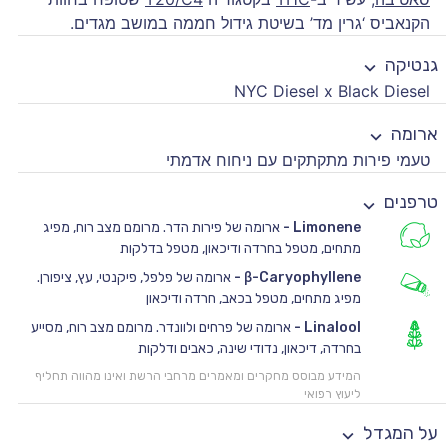
הקנאביס ‘גרין מד’ בשיטת גידול חממה במושב מגדים.
גנטיקה
NYC Diesel x Black Diesel
ארומה
טעמי פירות מתקתקים עם ניחוח אדמתי
טרפנים
Limonene
-
ארומה של פירות הדר. מרומם מצב רוח, מפיג
מתחים, מטפל בחרדה ודיכאון, מטפל בדלקות
β-Caryophyllene
-
ארומה של פלפל, פיקנטי, עץ, ציפורן.
מפיג מתחים, מטפל בכאב, חרדה ודיכאון
Linalool
-
ארומה של פרחים ולוונדר. מרומם מצב רוח, מסייע
בחרדה, דיכאון, נדודי שינה, כאבים ודלקות
המידע מבוסס מחקרים ומאמרים מרחבי הרשת ואינו מהווה תחליף
ליעוץ רפואי
על המגדל