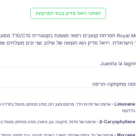
לאיתור רויאל מדיק בבתי המרקחת
רויאל מדיק Royal Medic תפרחת
הישראלית. רויאל מדיק הוא תוצאה של שילוב שני זנים מוצלחים ש
Juanita la lagri
רומה מתקתקה-חריפה
Limonene
-
ארומה של פירות הדר. מרומם מצב רוח, מפיג מתחים, מטפל בחרדה וד
בדלקות
β-Caryophyllene
-
ארומה של פלפל, פיקנטי, עץ, ציפורן. מפיג מתחים, מטפל בכ
Myrcene
-
ארומה של הל, ציפורן ואדמה. משכך כאבים, מרגיע, נוגד חמצון, מטפל ב