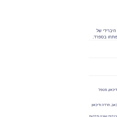
 קנאביס רפואי מאוזנת בקטגוריית T10/C10 מסוג היברידי של
פותחו בספרד.
יכאון, מטפל
אב, חרדה ודיכאון
נדודי שינה ודלקות