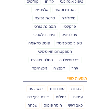
טיפול אונקולוגי
קרוהן
קוליטיס
כאב נוירופאתי
אלצהיימר
נוירולוגיה
טרשת נפוצה
פרקינסון
תסמונת טורט
אפילפסיה
טיפול פלאטיבי
טיפול פסיכיאטרי
פוסט טראומה
הספקטרום האוטיסיטי
פיברומיאלגיה
מחלה זיהומית
אחר
דמנציה
אלצהיימר
תופעות לוואי
כבדות
סחרחורת
יובש בפה
עייפות
בחילות
ירידת לחץ דם
כאב ראש
חוסר פוקוס
שכחה