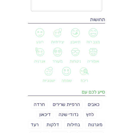
תחושות
מצב רוח
תיאבון
יצירתיות
רוגע
אופוריה
נינוחות
מעורר
אנרגיה
ריכוז
שמחה
ישנוניות
סייע לכם עם
כאבים
הרפיית שרירים
חרדה
לחץ
נדודי שינה
דיכאון
מיגרנות
בחילות
דלקות
רעד