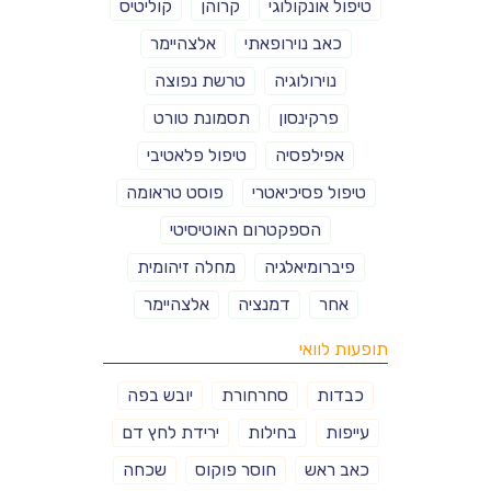
טיפול אונקולוגי
קרוהן
קוליטיס
כאב נוירופאתי
אלצהיימר
נוירולוגיה
טרשת נפוצה
פרקינסון
תסמונת טורט
אפילפסיה
טיפול פלאטיבי
טיפול פסיכיאטרי
פוסט טראומה
הספקטרום האוטיסיטי
פיברומיאלגיה
מחלה זיהומית
אחר
דמנציה
אלצהיימר
תופעות לוואי
כבדות
סחרחורת
יובש בפה
עייפות
בחילות
ירידת לחץ דם
כאב ראש
חוסר פוקוס
שכחה