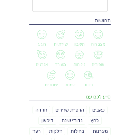
תחושות
מצב רוח
תיאבון
יצירתיות
רוגע
אופוריה
נינוחות
מעורר
אנרגיה
ריכוז
שמחה
ישנוניות
סייע לכם עם
כאבים
הרפיית שרירים
חרדה
לחץ
נדודי שינה
דיכאון
מיגרנות
בחילות
דלקות
רעד