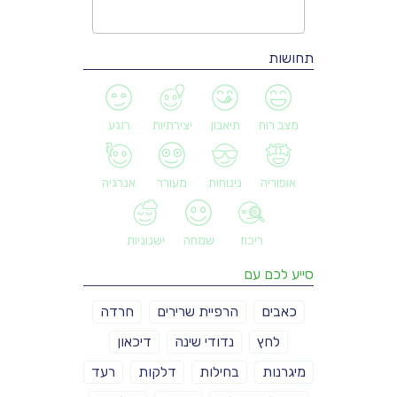
תחושות
מצב רוח
תיאבון
יצירתיות
רוגע
אופוריה
נינוחות
מעורר
אנרגיה
ריכוז
שמחה
ישנוניות
סייע לכם עם
כאבים
הרפיית שרירים
חרדה
לחץ
נדודי שינה
דיכאון
מיגרנות
בחילות
דלקות
רעד