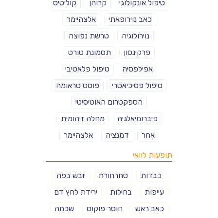
טיפול אונקולוגי
קרוהן
קוליטיס
כאב נוירופאתי
אלצהיימר
נוירולוגיה
טרשת נפוצה
פרקינסון
תסמונת טורט
אפילפסיה
טיפול פלאטיבי
טיפול פסיכיאטרי
פוסט טראומה
הספקטרום האוטיסיטי
פיברומיאלגיה
מחלה זיהומית
אחר
דמנציה
אלצהיימר
תופעות לוואי
כבדות
סחרחורת
יובש בפה
עייפות
בחילות
ירידת לחץ דם
כאב ראש
חוסר פוקוס
שכחה