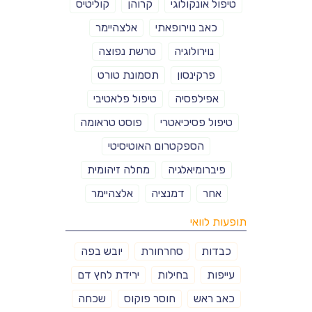
טיפול אונקולוגי
קרוהן
קוליטיס
כאב נוירופאתי
אלצהיימר
נוירולוגיה
טרשת נפוצה
פרקינסון
תסמונת טורט
אפילפסיה
טיפול פלאטיבי
טיפול פסיכיאטרי
פוסט טראומה
הספקטרום האוטיסיטי
פיברומיאלגיה
מחלה זיהומית
אחר
דמנציה
אלצהיימר
תופעות לוואי
כבדות
סחרחורת
יובש בפה
עייפות
בחילות
ירידת לחץ דם
כאב ראש
חוסר פוקוס
שכחה