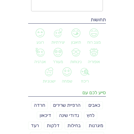
תחושות
מצב רוח
תיאבון
יצירתיות
רוגע
אופוריה
נינוחות
מעורר
אנרגיה
ריכוז
שמחה
ישנוניות
סייע לכם עם
כאבים
הרפיית שרירים
חרדה
לחץ
נדודי שינה
דיכאון
מיגרנות
בחילות
דלקות
רעד