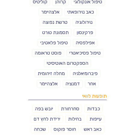
טיפול אונקולוגי
קרוהן
קוליטיס
כאב נוירופאתי
אלצהיימר
נוירולוגיה
טרשת נפוצה
פרקינסון
תסמונת טורט
אפילפסיה
טיפול פלאטיבי
טיפול פסיכיאטרי
פוסט טראומה
הספקטרום האוטיסיטי
פיברומיאלגיה
מחלה זיהומית
אחר
דמנציה
אלצהיימר
תופעות לוואי
כבדות
סחרחורת
יובש בפה
עייפות
בחילות
ירידת לחץ דם
כאב ראש
חוסר פוקוס
שכחה