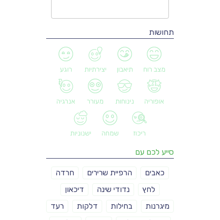
תחושות
מצב רוח
תיאבון
יצירתיות
רוגע
אופוריה
נינוחות
מעורר
אנרגיה
ריכוז
שמחה
ישנוניות
סייע לכם עם
כאבים
הרפיית שרירים
חרדה
לחץ
נדודי שינה
דיכאון
מיגרנות
בחילות
דלקות
רעד