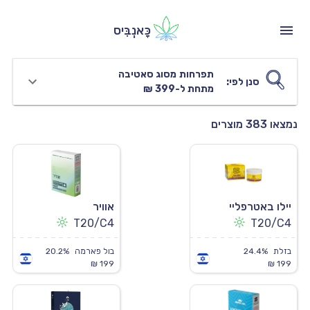
כָּאנְבִּיס
תפרחות
מסוג סאטיבה
סנן לפי:
מתחת ל-399 ₪
נמצאו 383 מוצרים
יילו באטרפליי
אוויר
T20/C4
T20/C4
בזלת
24.4%
בול פארמה
20.2%
199 ₪
199 ₪