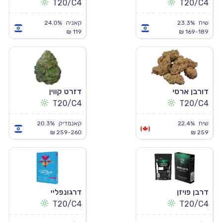
T20/C4
T20/C4
שיח
23.3%
קאניה
24.0%
119 ₪
169-189 ₪
דורבן ארסי
דזרט קווין
T20/C4
T20/C4
שיח
22.4%
קאנמדיק
20.3%
259-260 ₪
259 ₪
דרבן פויזן
דרגונפליי
T20/C4
T20/C4