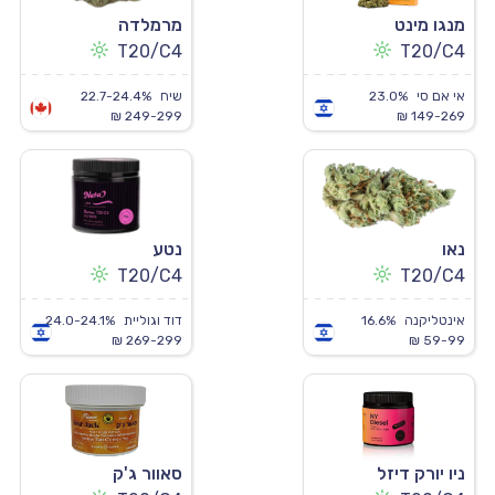
מנגו מינט
מרמלדה
T20/C4
T20/C4
אי אם סי
23.0%
שיח
22.7-24.4%
249-299 ₪
149-269 ₪
נאו
נטע
T20/C4
T20/C4
אינטליקנה
16.6%
דוד וגוליית
24.0-24.1%
269-299 ₪
59-99 ₪
ניו יורק דיזל
סאוור ג'ק