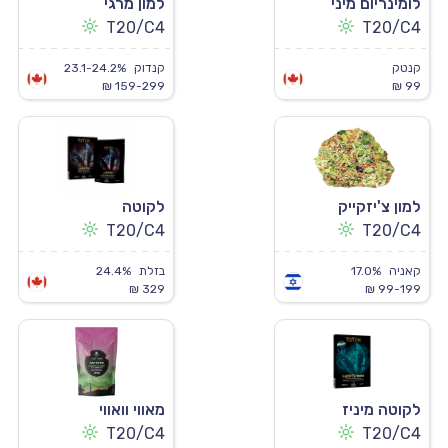
לומינריום מיני
למון מרגי
T20/C4
T20/C4
קנטק
קנדוק
23.1-24.2%
159-299 ₪
99 ₪
למון צ'יזקייק
לקוטה
T20/C4
T20/C4
קאניה
17.0%
בזלת
24.4%
329 ₪
99-199 ₪
לקוטה מיניז
מאווי וואווי
T20/C4
T20/C4