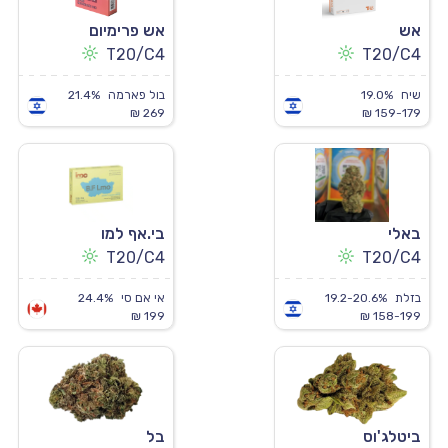
אש
אש פרימיום
T20/C4
T20/C4
שיח
19.0%
בול פארמה
21.4%
269 ₪
159-179 ₪
באלי
בי.אף למו
T20/C4
T20/C4
בזלת
19.2-20.6%
אי אם סי
24.4%
199 ₪
158-199 ₪
ביטלג'וס
בל