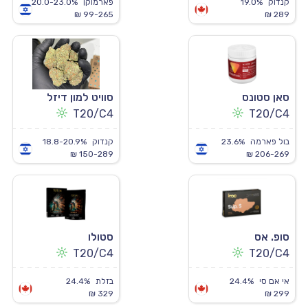
קנדוק
19.0%
פארמוקן
20.0-23.0%
99-265 ₪
289 ₪
סאן סטונס
סוויט למון דיזל
T20/C4
T20/C4
בול פארמה
23.6%
קנדוק
18.8-20.9%
150-289 ₪
206-269 ₪
סופ. אס
סטולו
T20/C4
T20/C4
אי אם סי
24.4%
בזלת
24.4%
329 ₪
299 ₪