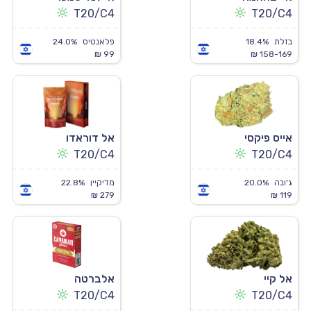
T20/C4
T20/C4
בזלת
18.4%
פלאנטיס
24.0%
99 ₪
158-169 ₪
אייס פיקסי
אל דוראדו
T20/C4
T20/C4
ג'ובה
20.0%
מדיקיין
22.8%
279 ₪
119 ₪
אל קיי
אלברטה
T20/C4
T20/C4