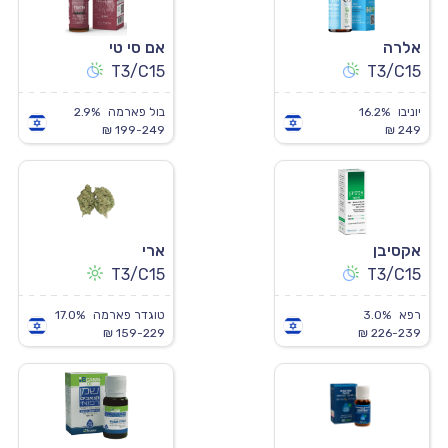
אלרה
אם סי טי
T3/C15
T3/C15
יוניבו
16.2%
בול פארמה
2.9%
199-249 ₪
249 ₪
אקסיבן
ארי
T3/C15
T3/C15
רפא
3.0%
טוגדר פארמה
17.0%
159-229 ₪
226-239 ₪