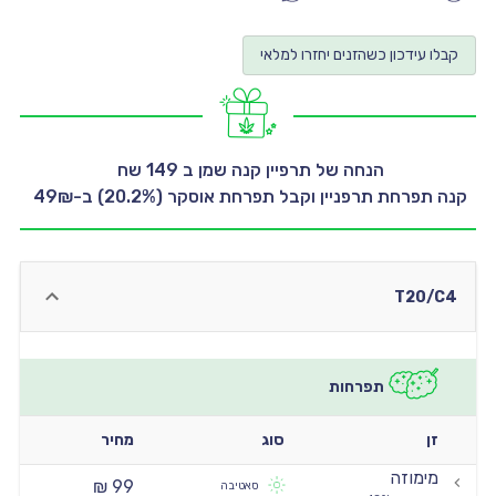
יו
קבלו עידכון כשהזנים יחזרו למלאי
יו
יו
יו
יו
קנה תפרחת תרפניין וקבל תפרחת אוסקר (20.2%) ב-49₪ 
T20/C4
תפרחות
זן
סוג
מחיר
מימוזה
99 ₪
סאטיבה