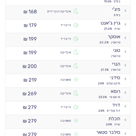
בזלת
19.6%
פיג'י
168 ₪
אינדיקה היברידית
בזלת
גרין ג'יאנט
179 ₪
הייבריד
שיח
21.6%
אוסקר
199 ₪
הייבריד
טראפין
20.2%
טוני
199 ₪
אינדיקה
טראפין
הנרי
200 ₪
אינדיקה
טראפין
21.3%
סידני
219 ₪
סאטיבה
תיקון עולם
24%
רומא
269 ₪
אינדיקה
אי אם סי
23.5%
דויד
279 ₪
הייבריד
דוד וגוליית
24%
תכלת
279 ₪
סאטיבה
שיח
24%
סילבר סטאר
279 ₪
סאטיבה