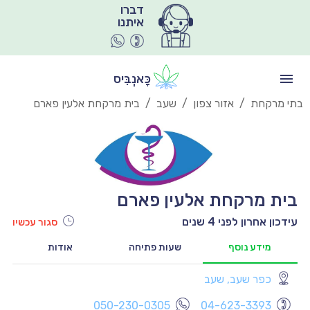
איתנו
כָּאנְבִּיס
בתי מרקחת
/
אזור צפון
/
שעב
/
בית מרקחת אלעין פארם
בית מרקחת אלעין פארם
עידכון אחרון לפני 4 שנים
סגור עכשיו
מידע נוסף
שעות פתיחה
אודות
כפר שעב, שעב
יו
050-230-0305
04-623-3393
יו