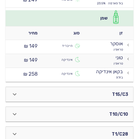
בול פארמה
23.5%
שמן
זן
סוג
מחיר
אוסקר
149 ₪
הייבריד
טראפין
טוני
149 ₪
אינדיקה
טראפין
בקאן אינדיקה
258 ₪
אינדיקה
בזלת
T15/C3
T10/C10
T1/C28