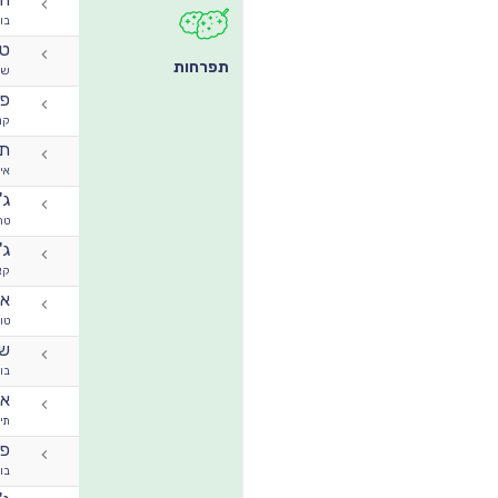
בו
טי
תפרחות
שי
פר
קנ
תל
אי 
ג'
טר
ג'י 
קא
או
טו
שב
בו
א
תיק
פר
בו