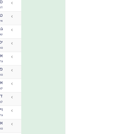
ספ
דוד
טר
אי 
גר
שי
יל
טו
או
גר
פי
טו
אי
קר
דה
קנ
וי
גר
או
טר