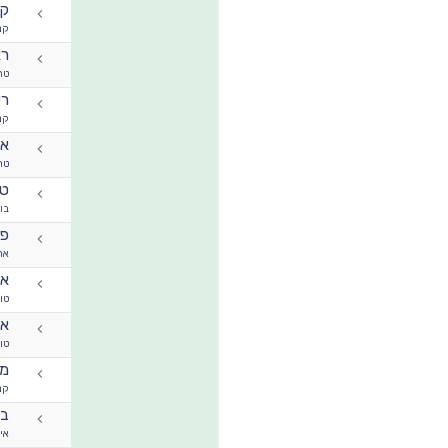
קי
קנ
רא
טר
רי
קנ
אי
טר
טר
בו
פל
אר
או
טו
או
טו
מי
קנ
בר
אי 