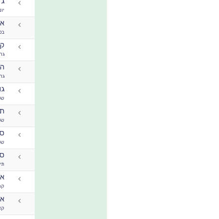
ג'
יונ
אל
בט
קא
גר
הא
גר
גו
שי
ת
שי
סי
שי
סי
תיק
או
קר
אמ
קא