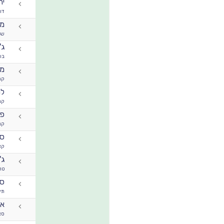
יה
דוד
מ
שי
ג'
בו
מי
קר
למ
קנ
פר
קנ
סי
קא
ג'
טר
סי
תיק
או
סא