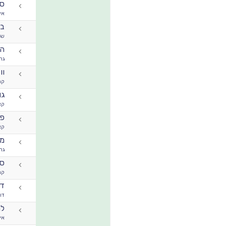
סט
אי 
בל
שי
הי
גר
וו
קר
גו
קא
פי
קא
מט
גר
ספ
קנ
דו
דוד
למ
אי 