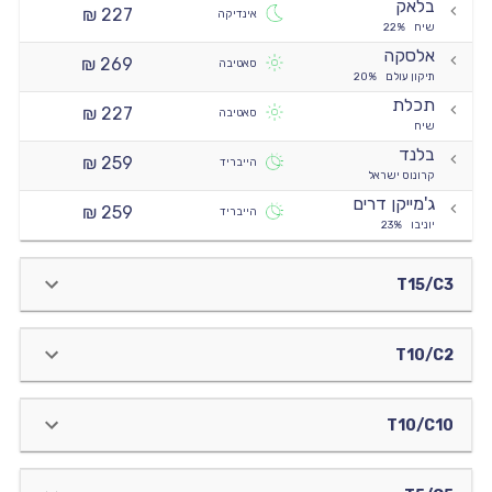
בלאק
227 ₪
אינדיקה
שיח
22%
אלסקה
269 ₪
סאטיבה
תיקון עולם
20%
תכלת
227 ₪
סאטיבה
שיח
בלנד
259 ₪
הייבריד
קרונוס ישראל
ג'מייקן דרים
259 ₪
הייבריד
יוניבו
23%
T15/C3
T10/C2
T10/C10