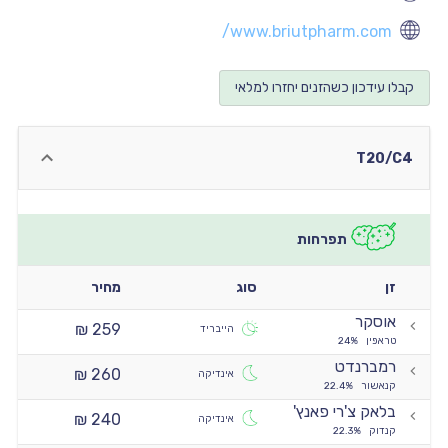
יו
www.briutpharm.com/
9:00
יו
קבלו עידכון כשהזנים יחזרו למלאי
9:00
יו
9:00
T20/C4
יו
9:00
יו
תפרחות
יו
זן
סוג
מחיר
אוסקר
259 ₪
הייבריד
טראפין
24%
רמברנדט
260 ₪
אינדיקה
קנאשור
22.4%
בלאק צ'רי פאנץ'
240 ₪
אינדיקה
קנדוק
22.3%