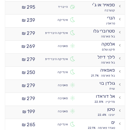
ספאייר או ג’י
295 ₪
הייבריד
קנערבה
הנרי
239 ₪
אינדיקה
טראפין
סטרוברי גלו
279 ₪
אינדיקה היברידית
בול פארמה
אלסקה
269 ₪
סאטיבה
תיקון עולם
לילך דיזל
279 ₪
אינדיקה היברידית
בול פארמה
פאפאיה
250 ₪
אינדיקה
בול פארמה
21.7%
גולדן בוי
279 ₪
סאטיבה
שיח
אל דוראדו
279 ₪
סאטיבה
מדיקיין
22.8%
טיטן
199 ₪
סאטיבה
יוניבו
22.4%
ים
265 ₪
אינדיקה
טוגדר פארמה
22.1%