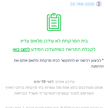
03-748-2000
יו
יו
יו
יו
יו
בית המרקחת לא עידכן מלאים עדיין
יו
לקבלת התראה כשיתעדכן המידע
לחצו כאן
* לביצוע רכישה יש להתקשר לבית מרקחת ולתאם איתם את
ההזמנה
עידכון אחרון:
לפני 18 ימים
אנחנו מעודכנים בזמן אמת מול עשרות בתי מרקחת ברחבי הארץ
המורשים למכור קנאביס רפואי על ידי משרד הבריאות
כל הזכויות שמורות כאנביס 2026 ©
תנאי שימוש ומדיניות פרטיות
|
אודות כאנביס