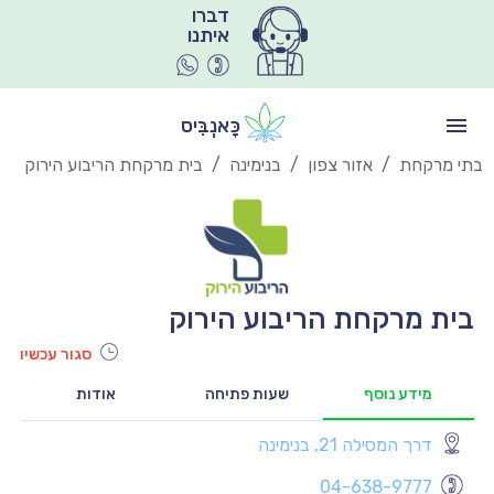
איתנו
כָּאנְבִּיס
בתי מרקחת
/
אזור צפון
/
בנימינה
/
בית מרקחת הריבוע הירוק
בית מרקחת הריבוע הירוק
סגור עכשיו
מידע נוסף
שעות פתיחה
אודות
דרך המסילה 21, בנימינה
יו
04-638-9777
יו