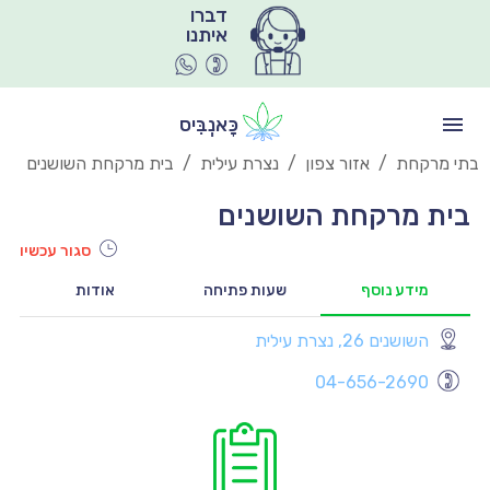
איתנו
כָּאנְבִּיס
בתי מרקחת
/
אזור צפון
/
נצרת עילית
/
בית מרקחת השושנים
בית מרקחת השושנים
סגור עכשיו
מידע נוסף
שעות פתיחה
אודות
השושנים 26, נצרת עילית
יו
04-656-2690
יו
יו
יו
יו