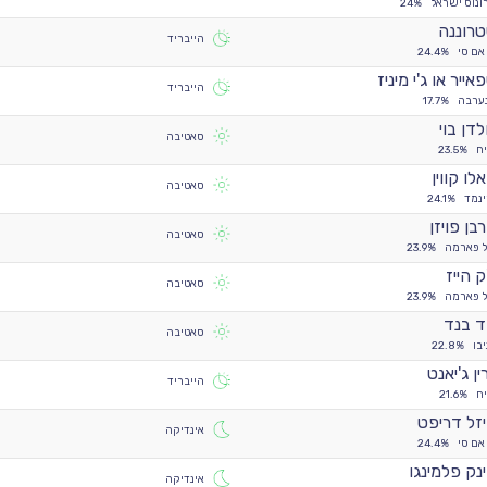
ונוס ישראל
24%
רוננה
הייבריד
אם סי
24.4%
אייר או ג'י מיניז
הייבריד
ערבה
17.7%
לדן בוי
סאטיבה
ח
23.5%
לו קווין
סאטיבה
ינמד
24.1%
בן פויזן
סאטיבה
ל פארמה
23.9%
ק הייז
סאטיבה
ל פארמה
23.9%
 בנד
סאטיבה
יבו
22.8%
ין ג'יאנט
הייבריד
ח
21.6%
זל דריפט
אינדיקה
אם סי
24.4%
נק פלמינגו
אינדיקה