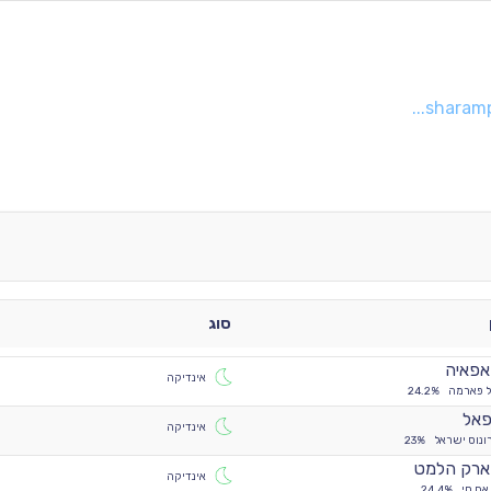
sharamph
סוג
פאיה
אינדיקה
ל פארמה
24.2%
אל
אינדיקה
ונוס ישראל
23%
רק הלמט
אינדיקה
אם סי
24.4%