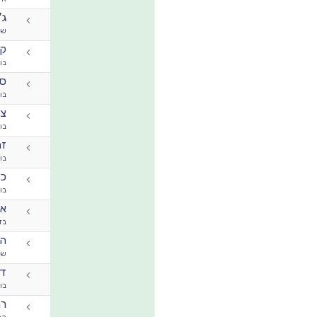
ג'
שי
קר
בו
סא
בו
צו
בו
זהב 
בו
כו
בו
אפ
בז
הו
שי
דה
בו
רמ