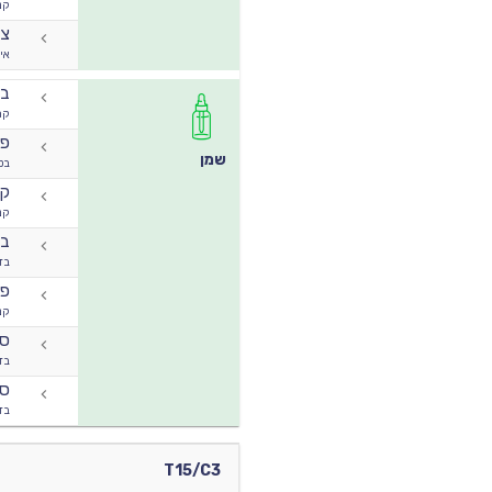
קנ
צ'
אי 
בל
קר
פי
שמן
בט
קנ
קנ
בק
בז
פר
קנ
ספ
בז
ספ
בז
T15/C3