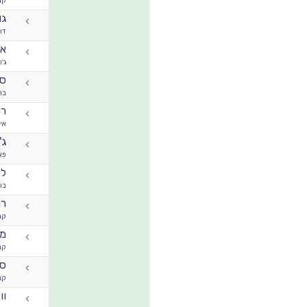
קנ
גו
דוד
או
ג'ו
סט
בו
רו
אי 
ג'
פא
לי
בו
רמ
קנ
מי
קנ
ספ
קנ
וו