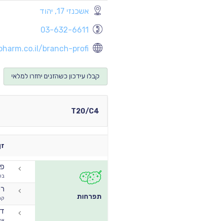
אשכנזי 17, יהוד
03-632-6611
arm.co.il/branch-profi...
קבלו עידכון כשהזנים יחזרו למלאי
T20/C4
זן
פא
בו
רפ
תפרחות
קר
דא
אי 