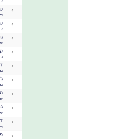
קר
סט
אי 
ספ
קנ
גו
שי
קא
גר
דר
בו
ג'
בו
הד
יונ
גר
שי
די
אי 
פי