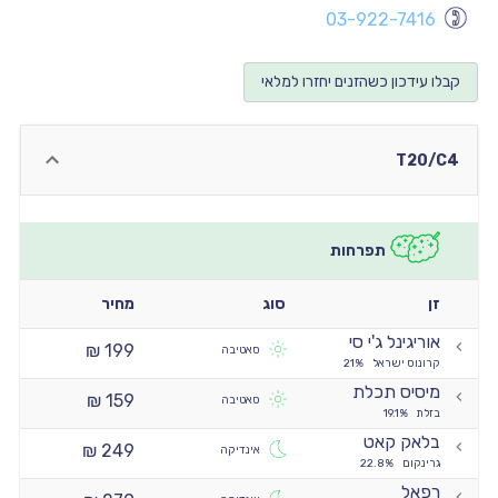
03-922-7416
יו
יו
קבלו עידכון כשהזנים יחזרו למלאי
יו
יו
T20/C4
יו
יו
תפרחות
זן
סוג
מחיר
אוריגינל ג'י סי
199 ₪
סאטיבה
קרונוס ישראל
21%
מיסיס תכלת
159 ₪
סאטיבה
בזלת
19.1%
בלאק קאט
249 ₪
אינדיקה
גרינקום
22.8%
רפאל