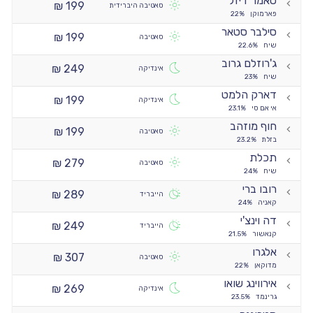
סאמר דיזל
199 ₪
סאטיבה היברידית
פארמוקן
22%
סילבר סטאר
199 ₪
סאטיבה
שיח
22.6%
ג'רוזלם גרוב
249 ₪
אינדיקה
שיח
23%
דארק הלמט
199 ₪
אינדיקה
אי אם סי
23.1%
חוף מוזהב
199 ₪
סאטיבה
בזלת
23.2%
תכלת
279 ₪
סאטיבה
שיח
24%
רובו ברי
289 ₪
הייבריד
קאניה
24%
דה וינצ'י
249 ₪
הייבריד
קנאשור
21.5%
אלגרו
307 ₪
סאטיבה
מדוקאן
22%
אירווינג שואו
269 ₪
אינדיקה
גרינמד
23.5%