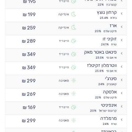
195 ₪
הייבריד
קנערבה
22%
קרחון נוצץ
199 ₪
אינדיקה
בזלת
23.4%
ארז
259 ₪
אינדיקה
תיקון עולם
20%
זוקיני זו
289 ₪
הייבריד
שיח
24.1%
פינאט באטר מאק
349 ₪
הייבריד
אי אם סי
23.5%
ווטרמלון זקיטלז
349 ₪
הייבריד
אי אם סי
23.8%
סינרג'י
299 ₪
סאטיבה
קאנוניק
24%
אלסקה
269 ₪
סאטיבה
תיקון עולם
22%
אינפיניטי
169 ₪
הייבריד
קרונוס ישראל
20%
מרמלדה
299 ₪
סאטיבה
שיח
24%
בראוניזז