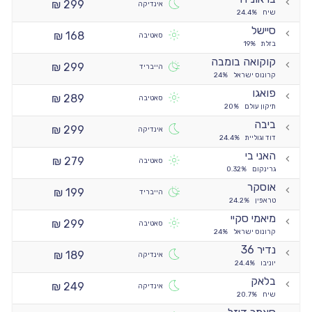
299 ₪
אינדיקה
שיח
24.4%
סיישל
168 ₪
סאטיבה
בזלת
19%
קוקואה בומבה
299 ₪
הייבריד
קרונוס ישראל
24%
פואגו
289 ₪
סאטיבה
תיקון עולם
20%
ביבה
299 ₪
אינדיקה
דוד וגוליית
24.4%
האני בי
279 ₪
סאטיבה
גרינקום
0.32%
אוסקר
199 ₪
הייבריד
טראפין
24.2%
מיאמי סקיי
299 ₪
סאטיבה
קרונוס ישראל
24%
נדיר 36
189 ₪
אינדיקה
יוניבו
24.4%
בלאק
249 ₪
אינדיקה
שיח
20.7%