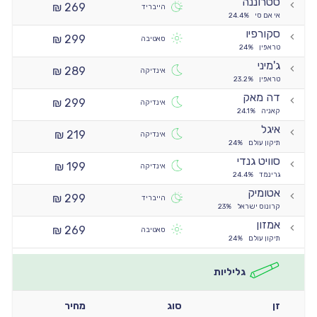
סטרוננה
269 ₪
הייבריד
אי אם סי
24.4%
סקורפיו
299 ₪
סאטיבה
טראפין
24%
ג'מיני
289 ₪
אינדיקה
טראפין
23.2%
דה מאק
299 ₪
אינדיקה
קאניה
24.1%
איגל
219 ₪
אינדיקה
תיקון עולם
24%
סוויט גנדי
199 ₪
אינדיקה
גרינמד
24.4%
אטומיק
299 ₪
הייבריד
קרונוס ישראל
23%
אמזון
269 ₪
סאטיבה
תיקון עולם
24%
גליליות
זן
סוג
מחיר