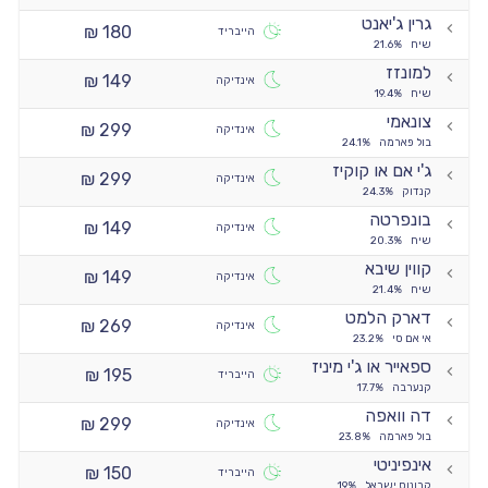
גרין ג'יאנט
180 ₪
הייבריד
שיח
21.6%
למונזז
149 ₪
אינדיקה
שיח
19.4%
צונאמי
299 ₪
אינדיקה
בול פארמה
24.1%
ג'י אם או קוקיז
299 ₪
אינדיקה
קנדוק
24.3%
בונפרטה
149 ₪
אינדיקה
שיח
20.3%
קווין שיבא
149 ₪
אינדיקה
שיח
21.4%
דארק הלמט
269 ₪
אינדיקה
אי אם סי
23.2%
ספאייר או ג'י מיניז
195 ₪
הייבריד
קנערבה
17.7%
דה וואפה
299 ₪
אינדיקה
בול פארמה
23.8%
אינפיניטי
150 ₪
הייבריד
קרונוס ישראל
19%