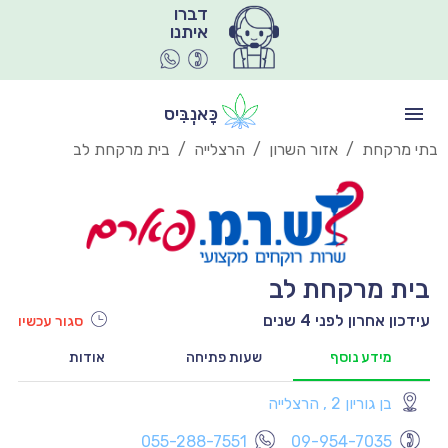
איתנו
כָּאנְבִּיס
בתי מרקחת
/
אזור השרון
/
הרצלייה
/
בית מרקחת לב
בית מרקחת לב
עידכון אחרון לפני 4 שנים
סגור עכשיו
מידע נוסף
שעות פתיחה
אודות
בן גוריון 2 , הרצלייה
יו
055-288-7551
09-954-7035
יו