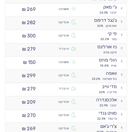
ג'י מאק
269 ₪
סאטיבה
יוניבו
24.3%
ג'נגל דרימס
282 ₪
אינדיקה
פארמוקן
22%
פי קי
300 ₪
אינדיקה
בטר
22.2%
ניו אורלינס
279 ₪
הייבריד
תיקון עולם
הולי מוזס
150 ₪
סאטיבה
שיח
18.8%
וואפה
299 ₪
אינדיקה
בול פארמה
23.2%
מדי ווייב
279 ₪
הייבריד
מדיקיין
22%
אלכסנדרה
209 ₪
אינדיקה
יוניבו
22.9%
סוויט גנדי
270 ₪
אינדיקה
גרינמד
22.3%
צ'רי ג'אם
269 ₪
אינדיקה