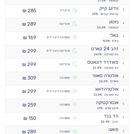
קנאשור
21.5%
וודינג קייק
285 ₪
הייבריד
קרונוס ישראל
23%
ניוטון
289 ₪
אינדיקה
קנאשור
24.4%
באלי
169 ₪
סאטיבה היברידית
בזלת
19.6%
זהב 24 קארט
299 ₪
אינדיקה היברידית
בול פארמה
24.1%
פאודרד דונאטס
299 ₪
אינדיקה
בול פארמה
22.8%
אולטרה סאוור
309 ₪
סאטיבה
סאלוס
24.2%
אולטרהדאוג
299 ₪
סאטיבה היברידית
בול פארמה
23.5%
אנטרקטיקה
259 ₪
סאטיבה
תיקון עולם
21%
הד בנד
150 ₪
סאטיבה
יוניבו
22.4%
פואגו
289 ₪
סאטיבה