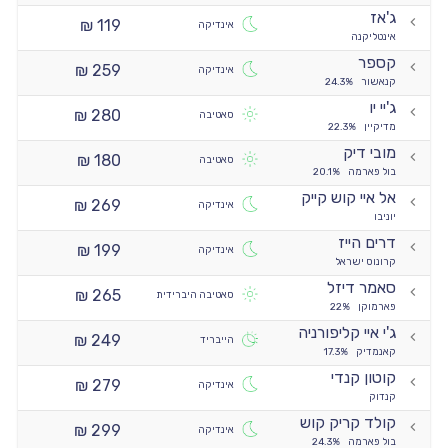
ג'אז
119 ₪
אינדיקה
אינטליקנה
קספר
259 ₪
אינדיקה
קנאשור
24.3%
ג'יי יו
280 ₪
סאטיבה
מדיקיין
22.3%
מובי דיק
180 ₪
סאטיבה
בול פארמה
20.1%
אל איי קוש קייק
269 ₪
אינדיקה
יוניבו
דרים הייז
199 ₪
אינדיקה
קרונוס ישראל
סאמר דיזל
265 ₪
סאטיבה היברידית
פארמוקן
22%
ג'י איי קליפורניה
249 ₪
הייבריד
קאנמדיק
17.3%
קוטון קנדי
279 ₪
אינדיקה
קנדוק
קולד קריק קוש
299 ₪
אינדיקה
בול פארמה
24.3%