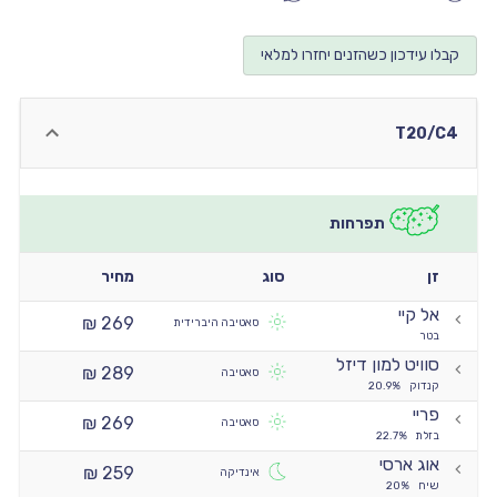
יו
קבלו עידכון כשהזנים יחזרו למלאי
יו
יו
T20/C4
יו
יו
תפרחות
זן
סוג
מחיר
אל קיי
269 ₪
סאטיבה היברידית
בטר
סוויט למון דיזל
289 ₪
סאטיבה
קנדוק
20.9%
פריי
269 ₪
סאטיבה
בזלת
22.7%
אוג ארסי
259 ₪
אינדיקה
שיח
20%