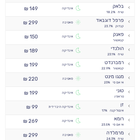
בלאק
149 ₪
אינדיקה
שיח
18.2%
פרפל דוגבאד
299 ₪
סאטיבה
קנדוק
23.7%
פאנק
150 ₪
אינדיקה
קנאשור
הולנדי
189 ₪
אינדיקה
שיח
23.1%
רמברנדט
199 ₪
אינדיקה
קנאשור
22.9%
מנגו מינט
220 ₪
סאטיבה
אי אם סי
23%
טוני
199 ₪
אינדיקה
טראפין
זן
99 ₪
אינדיקה היברידית
אינטליקנה
17%
רומא
269 ₪
אינדיקה
אי אם סי
23.5%
מרמלדה
299 ₪
סאטיבה
שיח
24.3%