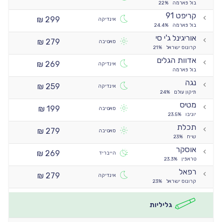
בול פארמה
22%
קריפט 91
299 ₪
אינדיקה
בול פארמה
24.4%
אוריגינל ג'י סי
279 ₪
סאטיבה
קרונוס ישראל
21%
אדוות הגלים
269 ₪
אינדיקה
בול פארמה
נגה
259 ₪
אינדיקה
תיקון עולם
24%
מטיס
199 ₪
סאטיבה
יוניבו
23.5%
תכלת
279 ₪
סאטיבה
שיח
23%
אוסקר
269 ₪
הייבריד
טראפין
23.3%
רפאל
279 ₪
אינדיקה
קרונוס ישראל
23%
גליליות