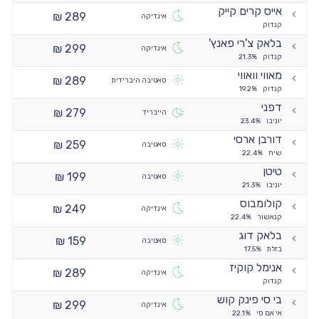
אייס קרים קייק
289 ₪
אינדיקה
קנדוק
בלאק צ'רי פאנץ'
299 ₪
אינדיקה
קנדוק
21.3%
מאווי וואווי
289 ₪
סאטיבה היברידית
קנדוק
19.2%
דפני
279 ₪
הייבריד
יוניבו
23.4%
דורבן ארסי
259 ₪
סאטיבה
שיח
22.4%
טיטן
199 ₪
סאטיבה
יוניבו
21.3%
קולומבוס
249 ₪
אינדיקה
קנאשור
22.4%
בלאק דוג
159 ₪
סאטיבה
בזלת
17.5%
אנימל קוקיז
289 ₪
אינדיקה
קנדוק
בי סי פינק קוש
299 ₪
אינדיקה
אי אם סי
22.1%