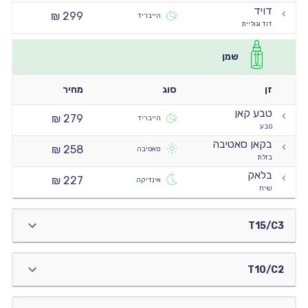
דויד
299 ₪
הייבריד
דוד וגוליית
שמן
זן
סוג
מחיר
טבע קאן
279 ₪
הייבריד
טבע
בקאן סאטיבה
258 ₪
סאטיבה
בזלת
בלאק
227 ₪
אינדיקה
שיח
T15/C3
T10/C2