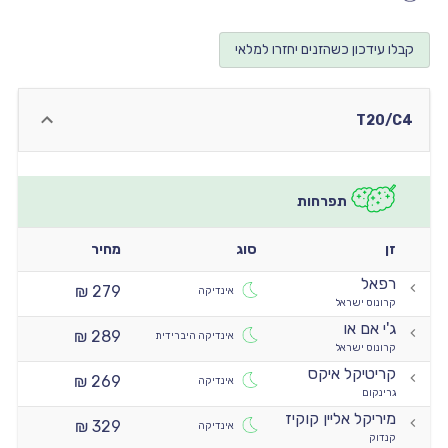
יו
קבלו עידכון כשהזנים יחזרו למלאי
יו
יו
T20/C4
יו
יו
תפרחות
זן
סוג
מחיר
רפאל
279 ₪
אינדיקה
קרונוס ישראל
ג'י אם או
289 ₪
אינדיקה היברידית
קרונוס ישראל
קריטיקל איקס
269 ₪
אינדיקה
גרינקום
מיריקל אליין קוקיז
329 ₪
אינדיקה
קנדוק