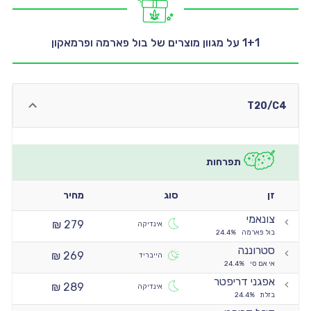
יו
0:00
1+1 על מגוון מוצרים של בול פארמה ופרמאקון
יו
0:00
יו
0:00
T20/C4
יו
תפרחות
זן
סוג
מחיר
צונאמי
279 ₪
אינדיקה
בול פארמה
24.4%
סטרוננה
269 ₪
הייבריד
אי אם סי
24.4%
אפגני דריפטר
289 ₪
אינדיקה
בזלת
24.4%