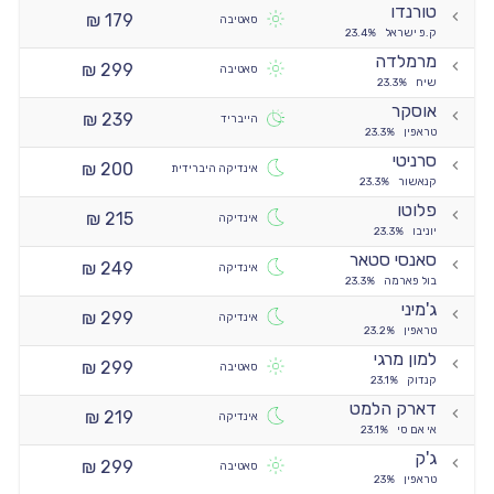
טורנדו
179 ₪
סאטיבה
ק.פ ישראל
23.4%
מרמלדה
299 ₪
סאטיבה
שיח
23.3%
אוסקר
239 ₪
הייבריד
טראפין
23.3%
סרניטי
200 ₪
אינדיקה היברידית
קנאשור
23.3%
פלוטו
215 ₪
אינדיקה
יוניבו
23.3%
סאנסי סטאר
249 ₪
אינדיקה
בול פארמה
23.3%
ג'מיני
299 ₪
אינדיקה
טראפין
23.2%
למון מרגי
299 ₪
סאטיבה
קנדוק
23.1%
דארק הלמט
219 ₪
אינדיקה
אי אם סי
23.1%
ג'ק
299 ₪
סאטיבה
טראפין
23%