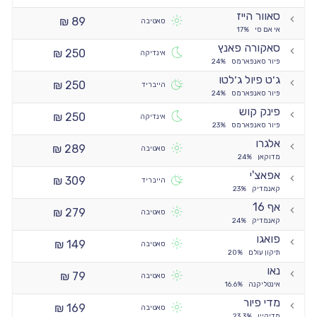
סאוור הייז
89 ₪
סאטיבה
אי אם סי
17%
סאקורה פאנץ
250 ₪
אינדיקה
פיור סאנפארמס
24%
ג׳ט פיול ג׳לטו
250 ₪
הייבריד
פיור סאנפארמס
24%
פינק קוש
250 ₪
אינדיקה
פיור סאנפארמס
23%
אלגרו
289 ₪
סאטיבה
מדוקאן
24%
אפאצ'י
309 ₪
הייבריד
קאנמדיק
23%
אף 16
279 ₪
סאטיבה
קאנמדיק
24%
פואגו
149 ₪
סאטיבה
תיקון עולם
20%
נאו
79 ₪
סאטיבה
אינטליקנה
16.6%
מדי פיור
169 ₪
סאטיבה
מדיקיין
23.3%