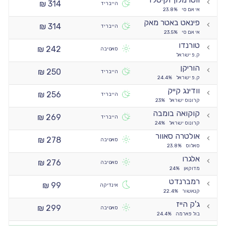
314 ₪
הייבריד
אי אם סי
23.8%
פינאט באטר מאק
314 ₪
הייבריד
אי אם סי
23.5%
טורנדו
242 ₪
סאטיבה
ק.פ ישראל
הוריקן
250 ₪
הייבריד
ק.פ ישראל
24.4%
וודינג קייק
256 ₪
הייבריד
קרונוס ישראל
23%
קוקואה בומבה
269 ₪
הייבריד
קרונוס ישראל
24%
אולטרה סאוור
278 ₪
סאטיבה
סאלוס
23.8%
אלגרו
276 ₪
סאטיבה
מדוקאן
24%
רמברנדט
99 ₪
אינדיקה
קנאשור
22.4%
ג'ק הייז
299 ₪
סאטיבה
בול פארמה
24.4%