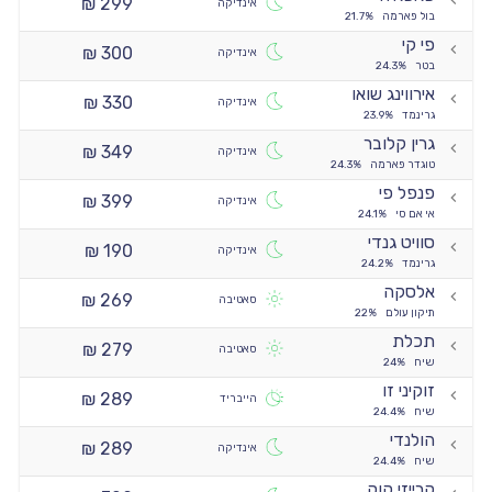
299 ₪
אינדיקה
בול פארמה
21.7%
פי קי
300 ₪
אינדיקה
בטר
24.3%
אירווינג שואו
330 ₪
אינדיקה
גרינמד
23.9%
גרין קלובר
349 ₪
אינדיקה
טוגדר פארמה
24.3%
פנפל פי
399 ₪
אינדיקה
אי אם סי
24.1%
סוויט גנדי
190 ₪
אינדיקה
גרינמד
24.2%
אלסקה
269 ₪
סאטיבה
תיקון עולם
22%
תכלת
279 ₪
סאטיבה
שיח
24%
זוקיני זו
289 ₪
הייבריד
שיח
24.4%
הולנדי
289 ₪
אינדיקה
שיח
24.4%
קרייזי קוק