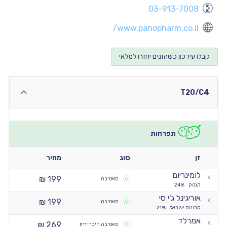
03-913-7008
יו
יו
www.panopharm.co.il/
יו
קבלו עידכון כשהזנים יחזרו למלאי
יו
יו
יו
T20/C4
תפרחות
זן
סוג
מחיר
לומינריום
199 ₪
סאטיבה
קנטק
24%
אוריגינל ג'י סי
199 ₪
סאטיבה
קרונוס ישראל
21%
אמרלד
269 ₪
סאטיבה היברידית