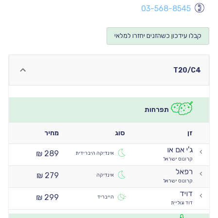
03-568-8545
יו
יו
קבלו עידכון כשהזנים יחזרו למלאי
יו
יו
T20/C4
יו
יו
תפרחות
זן
סוג
מחיר
ג'י אם או
289 ₪
אינדיקה היברידית
קרונוס ישראל
רפאל
279 ₪
אינדיקה
קרונוס ישראל
דויד
299 ₪
הייבריד
דוד וגוליית