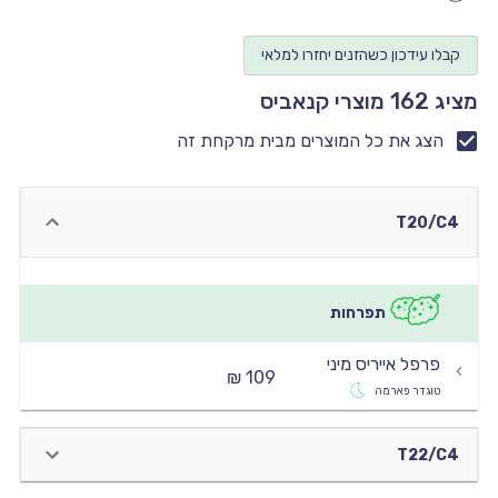
יו
קבלו עידכון כשהזנים יחזרו למלאי
יו
מציג 162 מוצרי קנאביס
יו
יו
הצג את כל המוצרים מבית מרקחת זה
יו
T20/C4
תפרחות
פרפל אייריס מיני
109 ₪
טוגדר פארמה
T22/C4