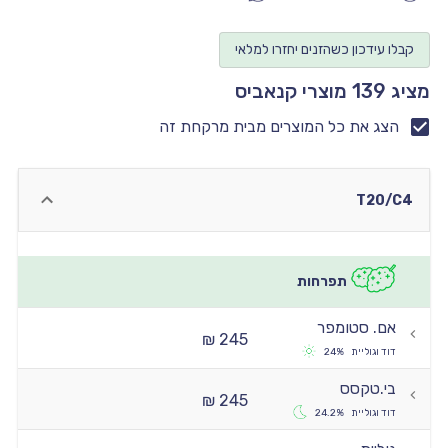
יו
קבלו עידכון כשהזנים יחזרו למלאי
יו
מציג 139 מוצרי קנאביס
יו
יו
הצג את כל המוצרים מבית מרקחת זה
יו
T20/C4
תפרחות
אם. סטומפר
245 ₪
דוד וגוליית
24%
בי.טקסס
245 ₪
דוד וגוליית
24.2%