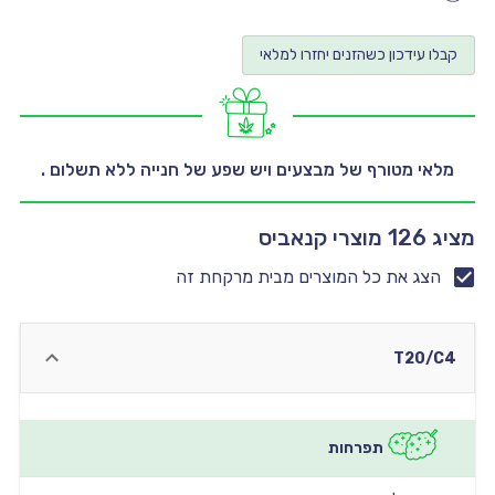
יו
קבלו עידכון כשהזנים יחזרו למלאי
יו
יו
יו
מלאי מטורף של מבצעים ויש שפע של חנייה ללא תשלום .
יו
מציג 126 מוצרי קנאביס
הצג את כל המוצרים מבית מרקחת זה
T20/C4
תפרחות