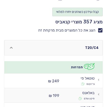
יו
קבלו עידכון כשהזנים יחזרו למלאי
יו
מציג 357 מוצרי קנאביס
יו
יו
הצג את כל המוצרים מבית מרקחת זה
יו
T20/C4
תפרחות
טוטאל פי
249 ₪
גרינקום
באלאנס
199 ₪
תיקון עולם