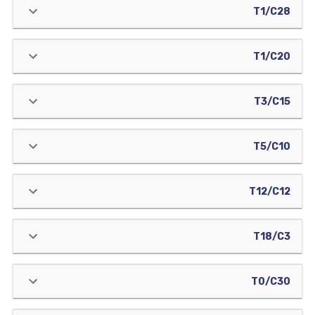
T1/C28
T1/C20
T3/C15
T5/C10
T12/C12
T18/C3
T0/C30